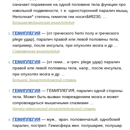
означает поражение на одной половине тела функции про
извольной подвижности, т. е. односторонний паралич мышц.
Неполная^ степень гемипле гии носит&#8230; …
Большая медицинская энциклопедия
ГЕМИПЛЕГИЯ
— (от греческого hemi полу и греческого
5
plege удар), паралич правой или левой половины тела,
например, после инсульта, при опухолях мозга и др …
Современная энциклопедия
ГЕМИПЛЕГИЯ
— (от геми... и греч. plege удар) паралич
6
правой или левой половины тела, напр., после инсульта,
при опухолях мозга и др …
Большой Энциклопедический словарь
ГЕМИПЛЕГИЯ
— ГЕМИПЛЕГИЯ, паралич одной стороны
7
тела. Может быть вызван повреждением мозга и может
сопровождаться мышечными спазмами …
Научно-технический энциклопедический словарь
ГЕМИПЛЕГИЯ
— муж., ·врач. половинчатый, однобокий
8
паралич, пострел. Гемисфера жен. полушарие, полушар