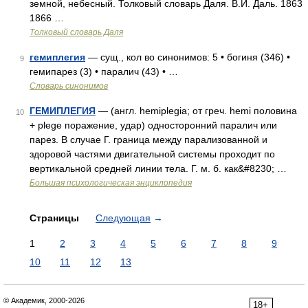
земной, небесный. Толковый словарь Даля. В.И. Даль. 1863
1866 …
Толковый словарь Даля
гемиплегия
— сущ., кол во синонимов: 5 • богиня (346) •
9
гемипарез (3) • паралич (43) • …
Словарь синонимов
ГЕМИПЛЕГИЯ
— (англ. hemiplegia; от греч. hemi половина
10
+ plege поражение, удар) односторонний паралич или
парез. В случае Г. граница между парализованной и
здоровой частями двигательной системы проходит по
вертикальной средней линии тела. Г. м. б. как&#8230; …
Большая психологическая энциклопедия
Страницы
Следующая
→
1
2
3
4
5
6
7
8
9
10
11
12
13
© Академик, 2000-2026
18+