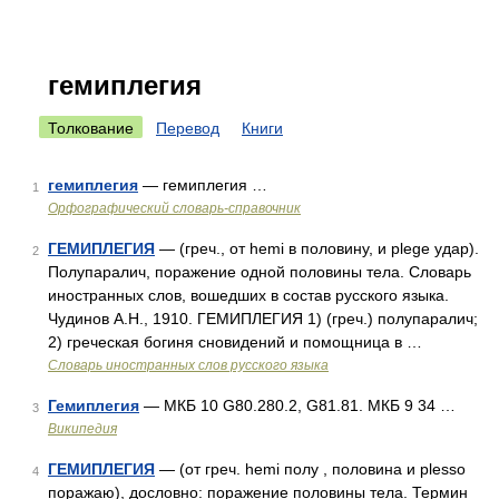
гемиплегия
Толкование
Перевод
Книги
гемиплегия
— гемиплегия …
1
Орфографический словарь-справочник
ГЕМИПЛЕГИЯ
— (греч., от hemi в половину, и plege удар).
2
Полупаралич, поражение одной половины тела. Словарь
иностранных слов, вошедших в состав русского языка.
Чудинов А.Н., 1910. ГЕМИПЛЕГИЯ 1) (греч.) полупаралич;
2) греческая богиня сновидений и помощница в …
Словарь иностранных слов русского языка
Гемиплегия
— МКБ 10 G80.280.2, G81.81. МКБ 9 34 …
3
Википедия
ГЕМИПЛЕГИЯ
— (от греч. hemi полу , половина и plesso
4
поражаю), дословно: поражение половины тела. Термин